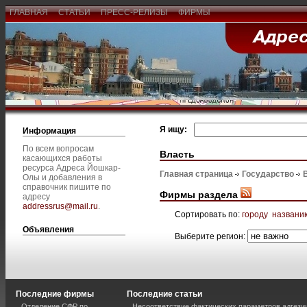
ГЛАВНАЯ
СТАТЬИ
ПРЕСС-РЕЛИЗЫ
ФИРМЫ
Я ищу:
Информация
По всем вопросам
Власть
касающихся работы
ресурса Адреса Йошкар-
Главная страница
Государство
Олы и добавления в
справочник пишите по
Фирмы раздела
адресу
addressrus@mail.ru
.
Сортировать по:
городу
названи
Объявления
Выберите регион:
Последние фирмы
Последние статьи
Отделение СФР по
Несоответствие фактических параметров адгези