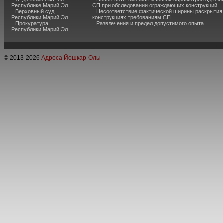
Республике Марий Эл
СП при обследовании ограждающих конструкций
Верховный суд
Несоответствие фактической ширины раскрытия
Республики Марий Эл
конструкциях требованиям СП
Прокуратура
Развлечения и предел допустимого опыта
Республики Марий Эл
© 2013-
2026
Адреса Йошкар-Олы