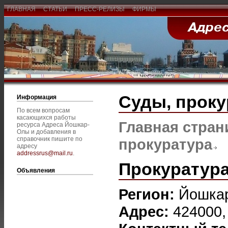
ГЛАВНАЯ
СТАТЬИ
ПРЕСС-РЕЛИЗЫ
ФИРМЫ
Суды, проку
Информация
По всем вопросам
касающихся работы
Главная стран
ресурса Адреса Йошкар-
Олы и добавления в
справочник пишите по
прокуратура
адресу
addressrus@mail.ru
.
Прокуратура
Объявления
Регион:
Йошка
Адрес:
424000,