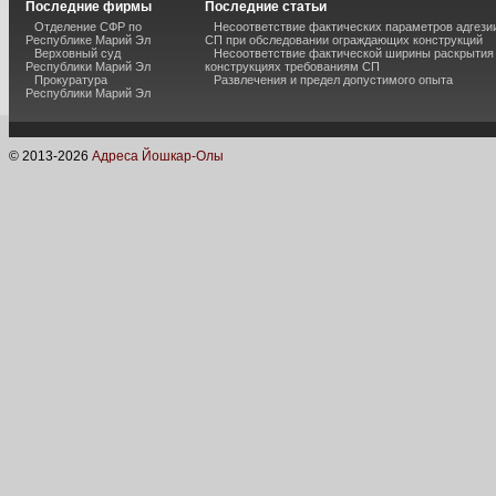
Последние фирмы
Последние статьи
Отделение СФР по
Несоответствие фактических параметров адгези
Республике Марий Эл
СП при обследовании ограждающих конструкций
Верховный суд
Несоответствие фактической ширины раскрытия
Республики Марий Эл
конструкциях требованиям СП
Прокуратура
Развлечения и предел допустимого опыта
Республики Марий Эл
© 2013-
2026
Адреса Йошкар-Олы