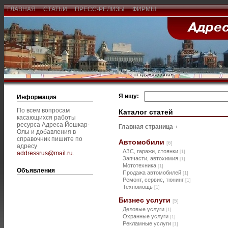
ГЛАВНАЯ
СТАТЬИ
ПРЕСС-РЕЛИЗЫ
ФИРМЫ
Я ищу:
Информация
По всем вопросам
Каталог статей
касающихся работы
ресурса Адреса Йошкар-
Главная страница
Олы и добавления в
справочник пишите по
Автомобили
[6]
адресу
АЗС, гаражи, стоянки
[1]
addressrus@mail.ru
.
Запчасти, автохимия
[1]
Мототехника
[1]
Объявления
Продажа автомобилей
[1]
Ремонт, сервис, тюнинг
[1]
Техпомощь
[1]
Бизнес услуги
[5]
Деловые услуги
[1]
Охранные услуги
[1]
Рекламные услуги
[1]