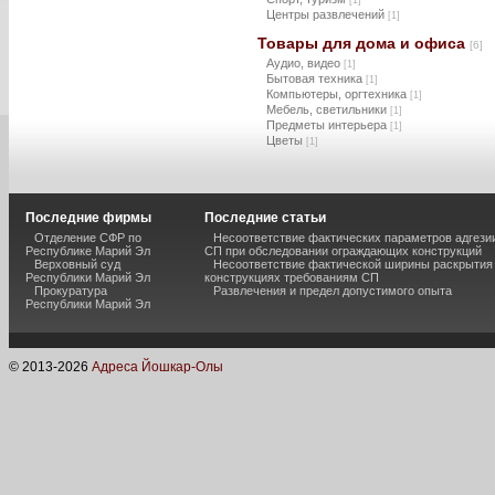
[1]
Центры развлечений
[1]
Товары для дома и офиса
[6]
Аудио, видео
[1]
Бытовая техника
[1]
Компьютеры, оргтехника
[1]
Мебель, светильники
[1]
Предметы интерьера
[1]
Цветы
[1]
Последние фирмы
Последние статьи
Отделение СФР по
Несоответствие фактических параметров адгези
Республике Марий Эл
СП при обследовании ограждающих конструкций
Верховный суд
Несоответствие фактической ширины раскрытия
Республики Марий Эл
конструкциях требованиям СП
Прокуратура
Развлечения и предел допустимого опыта
Республики Марий Эл
© 2013-
2026
Адреса Йошкар-Олы