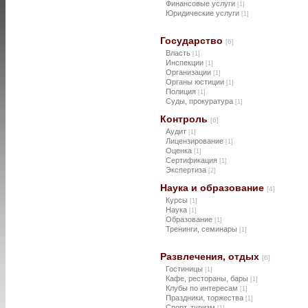
Финансовые услуги
[1]
Юридические услуги
[1]
Государство
[6]
Власть
[1]
Инспекции
[1]
Организации
[1]
Органы юстиции
[1]
Полиция
[1]
Суды, прокуратура
[1]
Контроль
[6]
Аудит
[1]
Лицензирование
[1]
Оценка
[1]
Сертификация
[1]
Экспертиза
[2]
Наука и образование
[4]
Курсы
[1]
Наука
[1]
Образование
[1]
Тренинги, семинары
[1]
Развлечения, отдых
[6]
Гостиницы
[1]
Кафе, рестораны, бары
[1]
Клубы по интересам
[1]
Праздники, торжества
[1]
Спорт, туризм