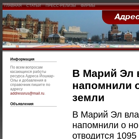
ГЛАВНАЯ
СТАТЬИ
ПРЕСС-РЕЛИЗЫ
ФИРМЫ
Информация
По всем вопросам
В Марий Эл 
касающихся работы
ресурса Адреса Йошкар-
Олы и добавления в
напомнили о
справочник пишите по
адресу
addressrus@mail.ru
.
земли
Объявления
В Марий Эл вла
напомнили о но
отводится 1095 