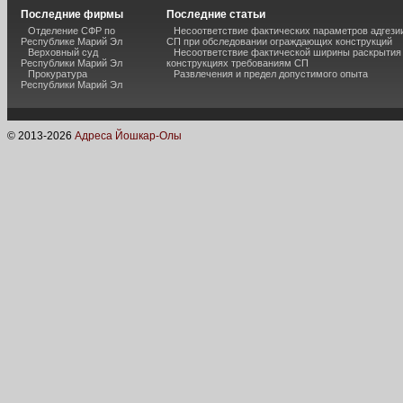
Последние фирмы
Последние статьи
Отделение СФР по
Несоответствие фактических параметров адгези
Республике Марий Эл
СП при обследовании ограждающих конструкций
Верховный суд
Несоответствие фактической ширины раскрытия
Республики Марий Эл
конструкциях требованиям СП
Прокуратура
Развлечения и предел допустимого опыта
Республики Марий Эл
© 2013-
2026
Адреса Йошкар-Олы