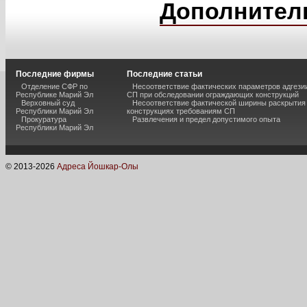
Дополнител
Последние фирмы
Последние статьи
Отделение СФР по
Несоответствие фактических параметров адгези
Республике Марий Эл
СП при обследовании ограждающих конструкций
Верховный суд
Несоответствие фактической ширины раскрытия
Республики Марий Эл
конструкциях требованиям СП
Прокуратура
Развлечения и предел допустимого опыта
Республики Марий Эл
© 2013-
2026
Адреса Йошкар-Олы