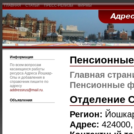
ГЛАВНАЯ
СТАТЬИ
ПРЕСС-РЕЛИЗЫ
ФИРМЫ
Пенсионны
Информация
По всем вопросам
касающихся работы
Главная стран
ресурса Адреса Йошкар-
Олы и добавления в
справочник пишите по
Пенсионные 
адресу
addressrus@mail.ru
.
Отделение 
Объявления
Регион:
Йошка
Адрес:
424000,