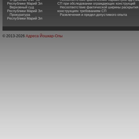
Республике Марий Эл
СП при обследовании ограждающих конструкций
Верховный суд
Несоответствие фактической ширины раскрытия
Республики Марий Эл
конструкциях требованиям СП
Прокуратура
Развлечения и предел допустимого опыта
Республики Марий Эл
© 2013-
2026
Адреса Йошкар-Олы