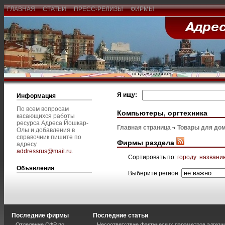
ГЛАВНАЯ
СТАТЬИ
ПРЕСС-РЕЛИЗЫ
ФИРМЫ
Я ищу:
Информация
По всем вопросам
Компьютеры, оргтехника
касающихся работы
ресурса Адреса Йошкар-
Главная страница
Товары для дом
Олы и добавления в
справочник пишите по
Фирмы раздела
адресу
addressrus@mail.ru
.
Сортировать по:
городу
названи
Объявления
Выберите регион:
Последние фирмы
Последние статьи
Отделение СФР по
Несоответствие фактических параметров адгези