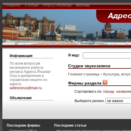
ГЛАВНАЯ
СТАТЬИ
ПРЕСС-РЕЛИЗЫ
ФИРМЫ
Я ищу:
Информация
По всем вопросам
Студии звукозаписи
касающихся работы
ресурса Адреса Йошкар-
Главная страница
Культура, иску
Олы и добавления в
справочник пишите по
Фирмы раздела
адресу
addressrus@mail.ru
.
Сортировать по:
городу
названи
Объявления
Выберите регион:
Последние фирмы
Последние статьи
Отделение СФР по
Несоответствие фактических параметров адгези