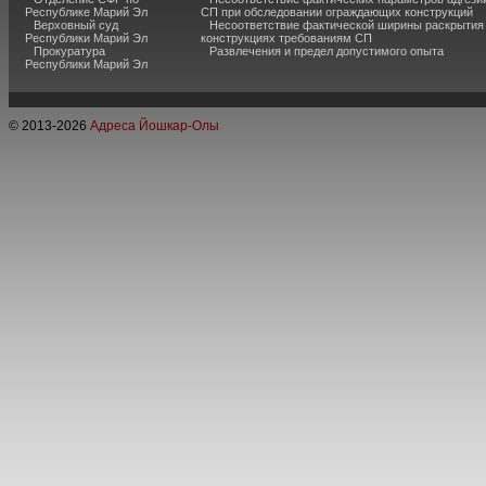
Республике Марий Эл
СП при обследовании ограждающих конструкций
Верховный суд
Несоответствие фактической ширины раскрытия
Республики Марий Эл
конструкциях требованиям СП
Прокуратура
Развлечения и предел допустимого опыта
Республики Марий Эл
© 2013-
2026
Адреса Йошкар-Олы