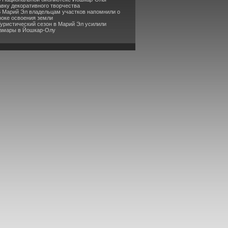
вку декоративного творчества
В Марий Эл владельцам участков напомнили о
роке освоения земли
Туристический сезон в Марий Эл усилили
Самары в Йошкар-Олу