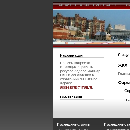
ГЛАВНАЯ
СТАТЬИ
ПРЕСС-РЕЛИЗЫ
Ф
Я ищу:
Информация
По всем вопросам
ЖКХ
касающихся работы
ресурса Адреса Йошкар-
Главна
Олы и добавления в
справочник пишите по
Фирм
адресу
addressrus@mail.ru
.
Со
Объявления
Вы
Последние фирмы
Последние ст
Отделение СФР по
Несоответствие