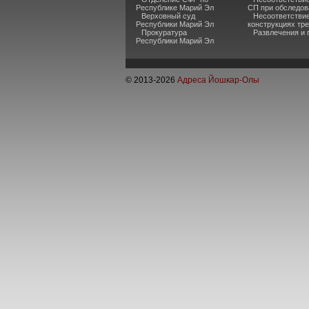
Республике Марий Эл
СП при обследов
Верховный суд
Несоответстви
Республики Марий Эл
конструкциях тр
Прокуратура
Развлечения и 
Республики Марий Эл
© 2013-
2026
Адреса Йошкар-Олы