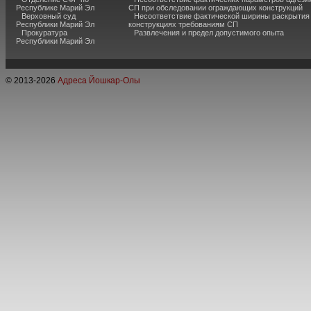
Республике Марий Эл
СП при обследовании ограждающих конструкций
Верховный суд
Несоответствие фактической ширины раскрытия
Республики Марий Эл
конструкциях требованиям СП
Прокуратура
Развлечения и предел допустимого опыта
Республики Марий Эл
© 2013-
2026
Адреса Йошкар-Олы