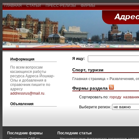
ГЛАВНАЯ
СТАТЬИ
ПРЕСС-РЕЛИЗЫ
ФИРМЫ
Я ищу:
Информация
По всем вопросам
Спорт, туризм
касающихся работы
ресурса Адреса Йошкар-
Главная страница
Развлечения, о
Олы и добавления в
справочник пишите по
Фирмы раздела
адресу
addressrus@mail.ru
.
Сортировать по:
городу
названи
Объявления
Выберите регион:
Последние фирмы
Последние статьи
Отделение СФР по
Несоответствие фактических параметров адгези