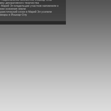
вку декоративного творчества
В Марий Эл владельцам участков напомнили о
роке освоения земли
Туристический сезон в Марий Эл усилили
Самары в Йошкар-Олу