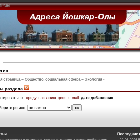
ИРМЫ
огия
я страница
Общество, социальная сфера
Экология
ы раздела
ртировать по:
городу
названию
цене
e-mail
дате добавления
берите регион:
атьи
Последние 
 фактических параметров адгезии отделочных слоев требованиям
22-06-2026 