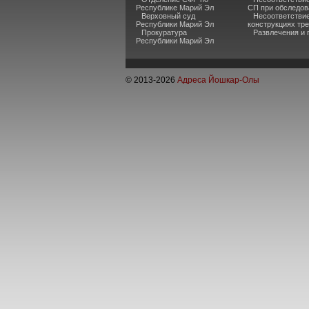
Республике Марий Эл
СП при обследов
Верховный суд
Несоответстви
Республики Марий Эл
конструкциях тр
Прокуратура
Развлечения и 
Республики Марий Эл
© 2013-
2026
Адреса Йошкар-Олы