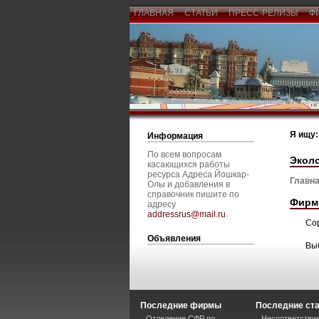
ГЛАВНАЯ
СТАТЬИ
ПРЕСС-РЕЛИЗЫ
Ф
Я ищу:
Информация
По всем вопросам
Экол
касающихся работы
ресурса Адреса Йошкар-
Главна
Олы и добавления в
справочник пишите по
Фирм
адресу
addressrus@mail.ru
.
Со
Объявления
Вы
Последние фирмы
Последние ст
Отделение СФР по
Несоответствие