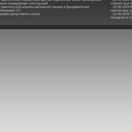
ании ограждающих конструкций
откроют выста
е фактической ширины раскрытия трещин в фундаментных
22-06-2026 
ебованиям СП
трехлетнем с
предел допустимого опыта
22-06-2026 
поездкой из 