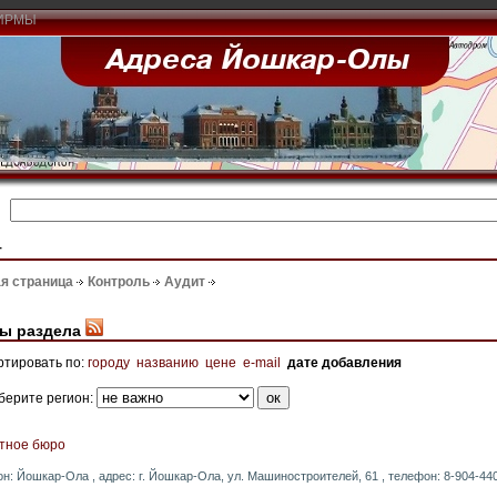
ИРМЫ
т
я страница
Контроль
Аудит
ы раздела
ртировать по:
городу
названию
цене
e-mail
дате добавления
берите регион:
тное бюро
он: Йошкар-Ола , адрес: г. Йошкар-Ола, ул. Машиностроителей, 61 , телефон: 8-904-440-