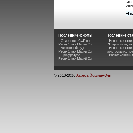
Сост
реги
Последние фирмы
Последние ст
Отделение СФР по
Несоответствие
Республике Марий Эл
СП при обследов
Верховный суд
Несоответстви
Республики Марий Эл
конструкциях тр
Прокуратура
Развлечения и 
Республики Марий Эл
© 2013-
2026
Адреса Йошкар-Олы