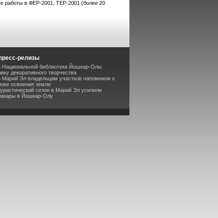
 работы в ФЕР-2001, ТЕР-2001 (более 20
пресс-релизы
В Национальной библиотеке Йошкар-Олы
вку декоративного творчества
В Марий Эл владельцам участков напомнили о
роке освоения земли
Туристический сезон в Марий Эл усилили
Самары в Йошкар-Олу