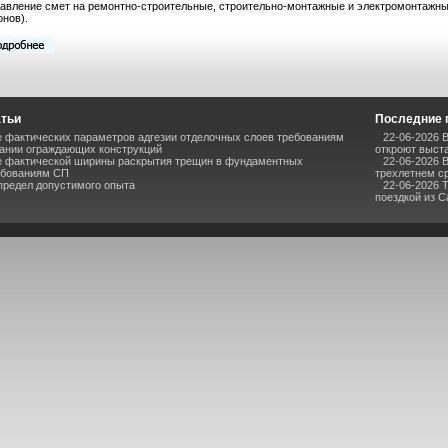
авление смет на ремонтно-строительные, строительно-монтажные и электромонтажные
онов).
атьи
Последние 
 фактических параметров адгезии отделочных слоев требованиям
22-06-2026 
ании ограждающих конструкций
откроют выста
е фактической ширины раскрытия трещин в фундаментных
22-06-2026 
ебованиям СП
трехлетнем с
предел допустимого опыта
22-06-2026 
поездкой из 