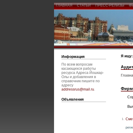
ГЛАВНАЯ
СТАТЬИ
ПРЕСС-РЕЛИЗЫ
Ф
Я ищу:
Информация
По всем вопросам
Ауди
касающихся работы
ресурса Адреса Йошкар-
Главна
Олы и добавления в
справочник пишите по
адресу
Фирм
addressrus@mail.ru
.
Со
Объявления
Вы
Сме
1.
реги