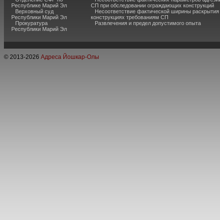
Республике Марий Эл
СП при обследовании ограждающих конструкций
Верховный суд
Несоответствие фактической ширины раскрытия
Республики Марий Эл
конструкциях требованиям СП
Прокуратура
Развлечения и предел допустимого опыта
Республики Марий Эл
© 2013-
2026
Адреса Йошкар-Олы