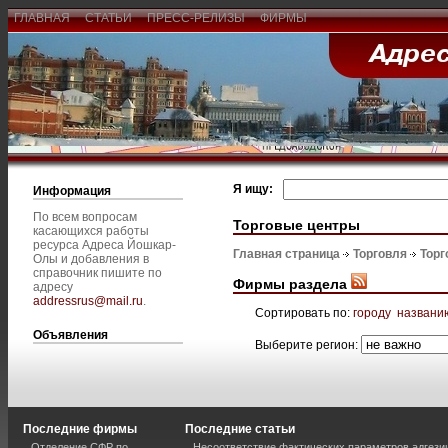
ГЛАВНАЯ
СТАТЬИ
ПРЕСС-РЕЛИЗЫ
ФИРМЫ
Я ищу:
Информация
По всем вопросам
Торговые центры
касающихся работы
ресурса Адреса Йошкар-
Главная страница
Торговля
Торг
Олы и добавления в
справочник пишите по
Фирмы раздела
адресу
addressrus@mail.ru
.
Сортировать по:
городу
названи
Объявления
Выберите регион:
Последние фирмы
Последние статьи
Отделение СФР по
Несоответствие фактических параметров адгези