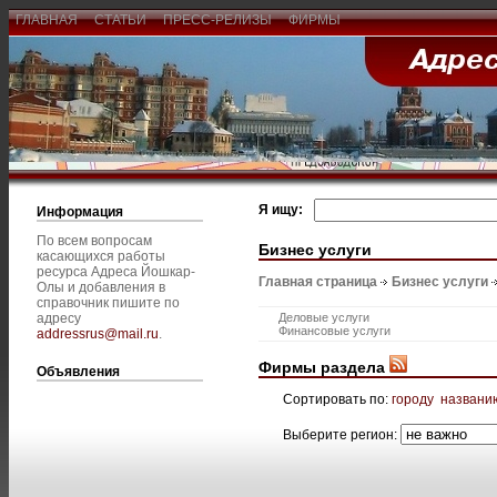
ГЛАВНАЯ
СТАТЬИ
ПРЕСС-РЕЛИЗЫ
ФИРМЫ
Я ищу:
Информация
По всем вопросам
Бизнес услуги
касающихся работы
ресурса Адреса Йошкар-
Главная страница
Бизнес услуги
Олы и добавления в
справочник пишите по
адресу
Деловые услуги
Финансовые услуги
addressrus@mail.ru
.
Фирмы раздела
Объявления
Сортировать по:
городу
названи
Выберите регион: