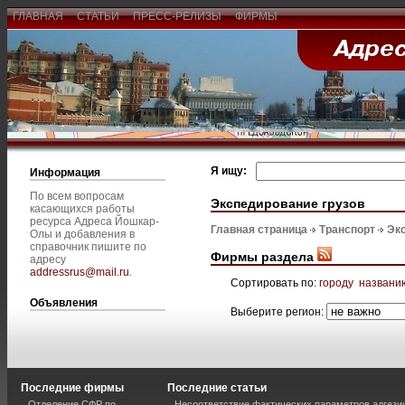
ГЛАВНАЯ
СТАТЬИ
ПРЕСС-РЕЛИЗЫ
ФИРМЫ
Я ищу:
Информация
По всем вопросам
Экспедирование грузов
касающихся работы
ресурса Адреса Йошкар-
Главная страница
Транспорт
Эк
Олы и добавления в
справочник пишите по
Фирмы раздела
адресу
addressrus@mail.ru
.
Сортировать по:
городу
названи
Объявления
Выберите регион:
Последние фирмы
Последние статьи
Отделение СФР по
Несоответствие фактических параметров адгези