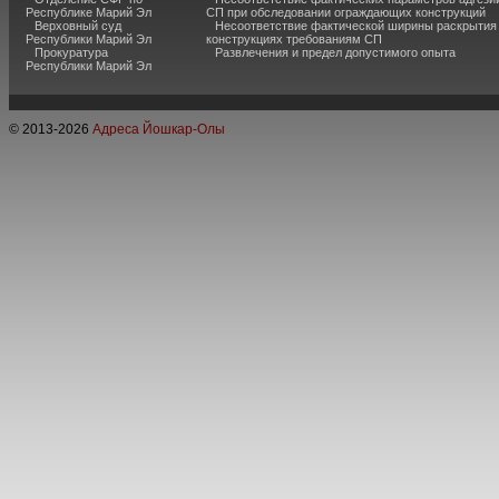
Республике Марий Эл
СП при обследовании ограждающих конструкций
Верховный суд
Несоответствие фактической ширины раскрытия
Республики Марий Эл
конструкциях требованиям СП
Прокуратура
Развлечения и предел допустимого опыта
Республики Марий Эл
© 2013-
2026
Адреса Йошкар-Олы