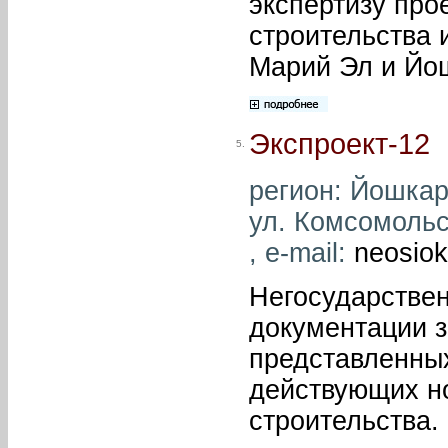
экспертизу про
строительства 
Марий Эл и Йо
Экспроект-12
5.
регион: Йошкар
ул. Комсомольск
, e-mail:
neosio
Негосударствен
документации з
представленны
действующих н
строительства.