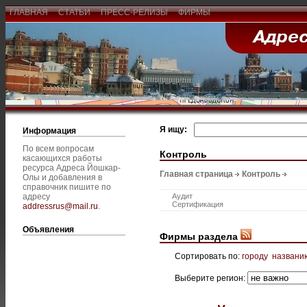
ГЛАВНАЯ
СТАТЬИ
ПРЕСС-РЕЛИЗЫ
ФИРМЫ
Я ищу:
Информация
По всем вопросам
Контроль
касающихся работы
ресурса Адреса Йошкар-
Главная страница
Контроль
Олы и добавления в
справочник пишите по
адресу
Аудит
Сертификация
addressrus@mail.ru
.
Объявления
Фирмы раздела
Сортировать по:
городу
названи
Выберите регион: