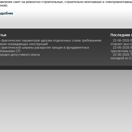
авление смет на ремонтно-строительные, строительно-монтажные и электромонтажные
онов).
атьи
Последние 
 фактических параметров адгезии отделочных слоев требованиям
22-06-2026 
ании ограждающих конструкций
откроют выста
е фактической ширины раскрытия трещин в фундаментных
22-06-2026 
ебованиям СП
трехлетнем с
предел допустимого опыта
22-06-2026 
поездкой из 