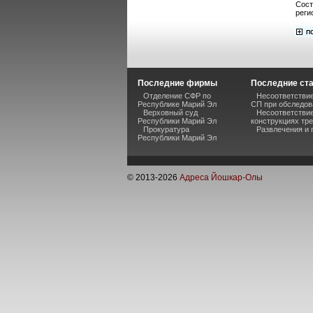
Сост
реги
Последние фирмы
Последние ст
Отделение СФР по
Несоответствие
Республике Марий Эл
СП при обследов
Верховный суд
Несоответстви
Республики Марий Эл
конструкциях тр
Прокуратура
Развлечения и 
Республики Марий Эл
© 2013-
2026
Адреса Йошкар-Олы