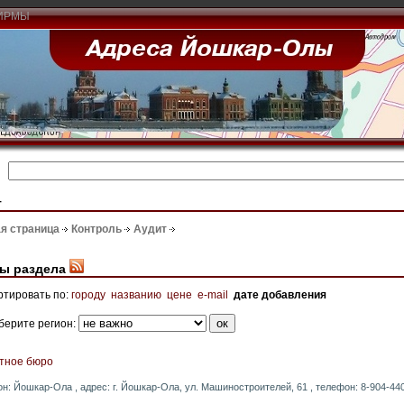
ИРМЫ
т
я страница
Контроль
Аудит
ы раздела
ртировать по:
городу
названию
цене
e-mail
дате добавления
берите регион:
тное бюро
он: Йошкар-Ола , адрес: г. Йошкар-Ола, ул. Машиностроителей, 61 , телефон: 8-904-440-