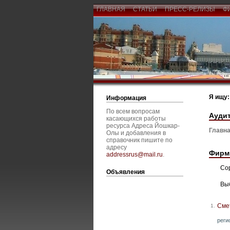
ГЛАВНАЯ
СТАТЬИ
ПРЕСС-РЕЛИЗЫ
Ф
Я ищу:
Информация
По всем вопросам
Ауди
касающихся работы
ресурса Адреса Йошкар-
Главна
Олы и добавления в
справочник пишите по
адресу
Фирм
addressrus@mail.ru
.
Со
Объявления
Вы
Сме
1.
реги