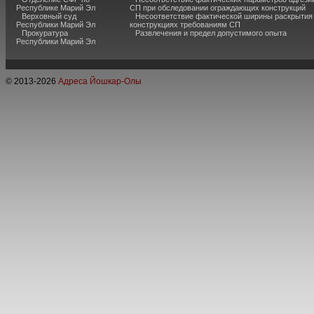
Республике Марий Эл
СП при обследовании ограждающих конструкций
Верховный суд
Несоответствие фактической ширины раскрытия
Республики Марий Эл
конструкциях требованиям СП
Прокуратура
Развлечения и предел допустимого опыта
Республики Марий Эл
© 2013-
2026
Адреса Йошкар-Олы