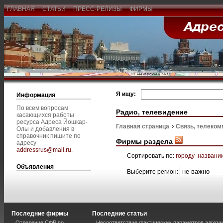
ГЛАВНАЯ
СТАТЬИ
ПРЕСС-РЕЛИЗЫ
ФИРМЫ
Я ищу:
Информация
По всем вопросам
Радио, телевидение
касающихся работы
ресурса Адреса Йошкар-
Главная страница
Связь, телеком
Олы и добавления в
справочник пишите по
Фирмы раздела
адресу
addressrus@mail.ru
.
Сортировать по:
городу
названи
Объявления
Выберите регион:
Последние фирмы
Последние статьи
Отделение СФР по
Несоответствие фактических параметров адгези