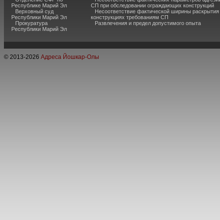
Республике Марий Эл
СП при обследовании ограждающих конструкций
Верховный суд
Несоответствие фактической ширины раскрытия
Республики Марий Эл
конструкциях требованиям СП
Прокуратура
Развлечения и предел допустимого опыта
Республики Марий Эл
© 2013-
2026
Адреса Йошкар-Олы