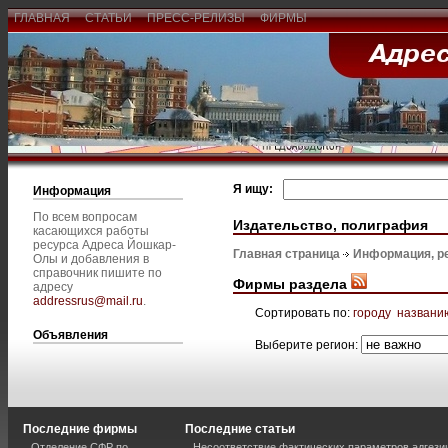
ГЛАВНАЯ
СТАТЬИ
ПРЕСС-РЕЛИЗЫ
ФИРМЫ
Я ищу:
Информация
По всем вопросам
Издательство, полиграфия
касающихся работы
ресурса Адреса Йошкар-
Главная страница
Информация, р
Олы и добавления в
справочник пишите по
Фирмы раздела
адресу
addressrus@mail.ru
.
Сортировать по:
городу
названи
Объявления
Выберите регион:
Последние фирмы
Последние статьи
Отделение СФР по
Несоответствие фактических параметров адгези