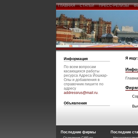
ГЛАВНАЯ
СТАТЬИ
ПРЕСС-РЕЛИЗЫ
Ф
Я ищу:
Информация
По всем вопросам
Инфо
касающихся работы
ресурса Адреса Йошкар-
Главна
Олы и добавления в
справочник пишите по
Фирм
адресу
addressrus@mail.ru
.
Со
Объявления
Вы
Последние фирмы
Последние ст
Отделение СФР по
Несоответствие