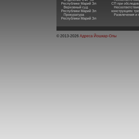
Республике Марий Эл
СП при обследов
Верховный суд
Несоответстви
Республики Марий Эл
конструкциях тр
Прокуратура
Развлечения и 
Республики Марий Эл
© 2013-
2026
Адреса Йошкар-Олы