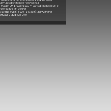
вку декоративного творчества
В Марий Эл владельцам участков напомнили о
роке освоения земли
Туристический сезон в Марий Эл усилили
Самары в Йошкар-Олу