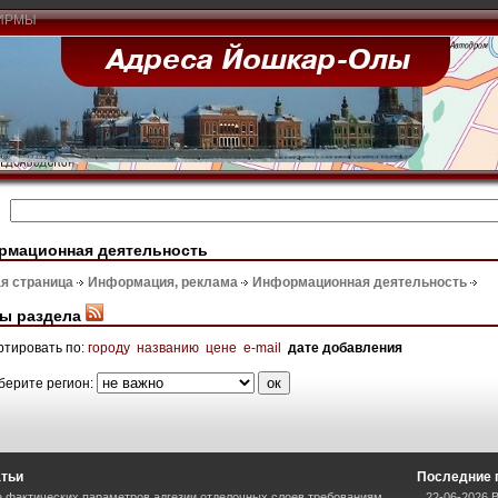
ИРМЫ
рмационная деятельность
я страница
Информация, реклама
Информационная деятельность
ы раздела
ртировать по:
городу
названию
цене
e-mail
дате добавления
берите регион:
атьи
Последние 
 фактических параметров адгезии отделочных слоев требованиям
22-06-2026 