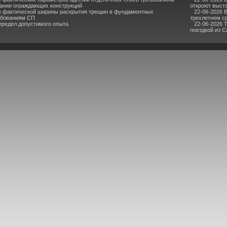
ании ограждающих конструкций
откроют выста
е фактической ширины раскрытия трещин в фундаментных
22-06-2026 
ебованиям СП
трехлетнем с
предел допустимого опыта
22-06-2026 
поездкой из 