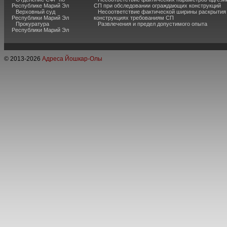
Республике Марий Эл
СП при обследовании ограждающих конструкций
Верховный суд
Несоответствие фактической ширины раскрытия
Республики Марий Эл
конструкциях требованиям СП
Прокуратура
Развлечения и предел допустимого опыта
Республики Марий Эл
© 2013-
2026
Адреса Йошкар-Олы