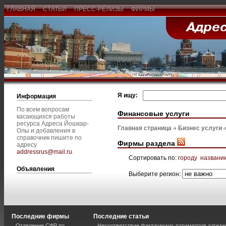
ГЛАВНАЯ
СТАТЬИ
ПРЕСС-РЕЛИЗЫ
ФИРМЫ
Я ищу:
Информация
По всем вопросам
Финансовые услуги
касающихся работы
ресурса Адреса Йошкар-
Главная страница
Бизнес услуги
Олы и добавления в
справочник пишите по
Фирмы раздела
адресу
addressrus@mail.ru
.
Сортировать по:
городу
названи
Объявления
Выберите регион:
Последние фирмы
Последние статьи
Отделение СФР по
Несоответствие фактических параметров адгези