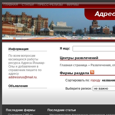
ГЛАВНАЯ
СТАТЬИ
ПРЕСС-РЕЛИЗЫ
ФИРМЫ
Я ищу:
Информация
По всем вопросам
Центры развлечений
касающихся работы
ресурса Адреса Йошкар-
Главная страница
Развлечения, о
Олы и добавления в
справочник пишите по
Фирмы раздела
адресу
addressrus@mail.ru
.
Сортировать по:
городу
названи
Объявления
Выберите регион:
Последние фирмы
Последние статьи
Отделение СФР по
Несоответствие фактических параметров адгези