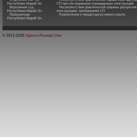
Республике Марий Эл
СП при обследовании ограждающих конструкций
Верховный суд
Несоответствие фактической ширины раскрытия
Республики Марий Эл
конструкциях требованиям СП
Прокуратура
Развлечения и предел допустимого опыта
Республики Марий Эл
© 2013-
2026
Адреса Йошкар-Олы