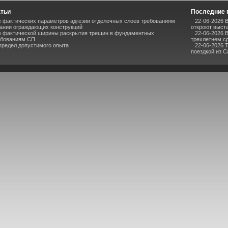
атьи
Последние 
 фактических параметров адгезии отделочных слоев требованиям
22-06-2026 
ании ограждающих конструкций
откроют выста
е фактической ширины раскрытия трещин в фундаментных
22-06-2026 
ебованиям СП
трехлетнем с
предел допустимого опыта
22-06-2026 
поездкой из 