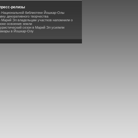
пресс-релизы
В Национальной библиотеке Йошкар-Олы
вку декоративного творчества
В Марий Эл владельцам участков напомнили о
роке освоения земли
Туристический сезон в Марий Эл усилили
Самары в Йошкар-Олу