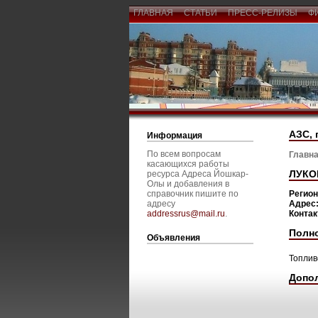
ГЛАВНАЯ
СТАТЬИ
ПРЕСС-РЕЛИЗЫ
Ф
АЗС, 
Информация
По всем вопросам
Главна
касающихся работы
ЛУКО
ресурса Адреса Йошкар-
Олы и добавления в
справочник пишите по
Регио
адресу
Адрес
addressrus@mail.ru
.
Конта
Полн
Объявления
Топлив
Допо