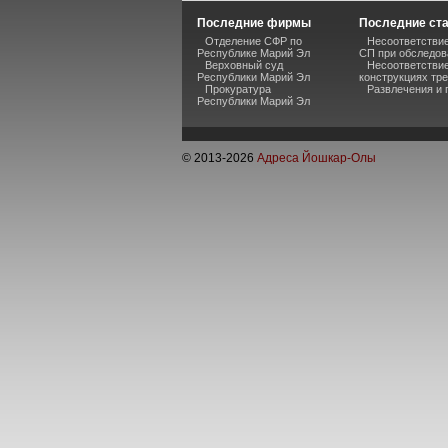
Последние фирмы
Последние ст
Отделение СФР по
Несоответствие
Республике Марий Эл
СП при обследов
Верховный суд
Несоответстви
Республики Марий Эл
конструкциях тр
Прокуратура
Развлечения и 
Республики Марий Эл
© 2013-
2026
Адреса Йошкар-Олы