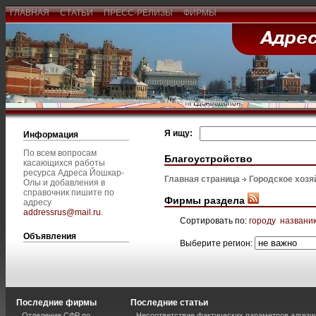
ГЛАВНАЯ
СТАТЬИ
ПРЕСС-РЕЛИЗЫ
ФИРМЫ
Я ищу:
Информация
По всем вопросам
Благоустройство
касающихся работы
ресурса Адреса Йошкар-
Главная страница
Городское хозя
Олы и добавления в
справочник пишите по
Фирмы раздела
адресу
addressrus@mail.ru
.
Сортировать по:
городу
названи
Объявления
Выберите регион:
Последние фирмы
Последние статьи
Отделение СФР по
Несоответствие фактических параметров адгези