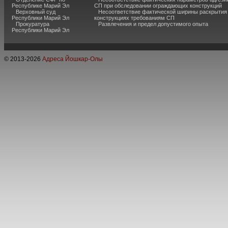
Республике Марий Эл
СП при обследовании ограждающих конструкций
Верховный суд
Несоответствие фактической ширины раскрытия
Республики Марий Эл
конструкциях требованиям СП
Прокуратура
Развлечения и предел допустимого опыта
Республики Марий Эл
© 2013-
2026
Адреса Йошкар-Олы